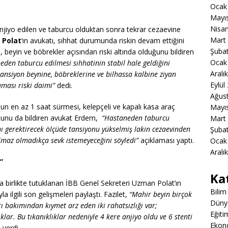
Ocak
Mayı
Nisa
anjiyo edilen ve taburcu olduktan sonra tekrar cezaevine
Mart
 Polat
‘ın avukatı, sıhhat durumunda riskin devam ettiğini
Şuba
, beyin ve böbrekler açısından riski altında olduğunu bildiren
Ocak
eden taburcu edilmesi sıhhatinin stabil hale geldiğini
Aralı
ansiyon beynine, böbreklerine ve bilhassa kalbine ziyan
Eylül
aması riski daimi”
dedi.
Ağus
un en az 1 saat sürmesi, kelepçeli ve kapalı kasa araç
Mayı
ğunu da bildiren avukat Erdem,
“Hastaneden taburcu
Mart
ı gerektirecek ölçüde tansiyonu yükselmiş lakin cezaevinden
Şuba
lmaz olmadıkça sevk istemeyeceğini söyledi”
açıklaması yaptı.
Ocak
Aralı
”
Ka
la birlikte tutuklanan İBB Genel Sekreteri Uzman Polat’ın
Bilim
 ilgili son gelişmeleri paylaştı. Fazilet,
“Mahir beyin birçok
Düny
rı bakımından kıymet arz eden iki rahatsızlığı var;
Eğiti
lar. Bu tıkanıklıklar nedeniyle 4 kere anjiyo oldu ve 6 stenti
Ekon
i verdi.