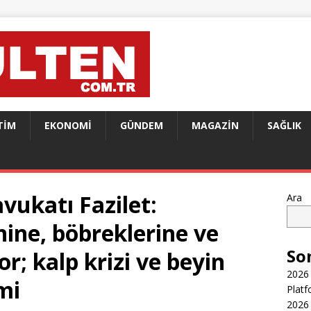
TIM
EKONOMI
GÜNDEM
MAGAZIN
SAĞLIK
avukatı Fazilet:
Ara
ine, böbreklerine ve
So
or; kalp krizi ve beyin
2026 
mi
Platf
2026 