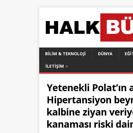
BILIM & TEKNOLOJI
DÜNYA
EĞI
İLETIŞIM
Yetenekli Polat’ın 
Hipertansiyon beyn
kalbine ziyan veriy
kanaması riski dai