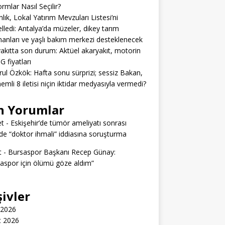
ormlar Nasıl Seçilir?
lık, Lokal Yatırım Mevzuları Listesi’ni
lledi: Antalya’da müzeler, dikey tarım
anları ve yaşlı bakım merkezi desteklenecek
akıtta son durum: Aktüel akaryakıt, motorin
G fiyatları
rul Özkök: Hafta sonu sürprizi; sessiz Bakan,
emli 8 iletisi niçin iktidar medyasıyla vermedi?
n Yorumlar
t
-
Eskişehir’de tümör ameliyatı sonrası
e “doktor ihmali” iddiasına soruşturma
t
-
Bursaspor Başkanı Recep Günay:
aspor için ölümü göze aldım”
şivler
 2026
t 2026