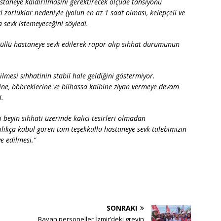
taneye kaldırılmasını gerektirecek ölçüde tansiyonu
 zorluklar nedeniyle (yolun en az 1 saat olması, kelepçeli ve
 sevk istemeyeceğini söyledi.
küllü hastaneye sevk edilerek rapor alıp sıhhat durumunun
mesi sıhhatinin stabil hale geldiğini göstermiyor.
ine, böbreklerine ve bilhassa kalbine ziyan vermeye devam
i.
beyin sıhhati üzerinde kalıcı tesirleri olmadan
lıkça kabul gören tam teşekküllü hastaneye sevk talebimizin
ye edilmesi.”
SONRAKI
n
Bayan personeller İzmir’deki grevin