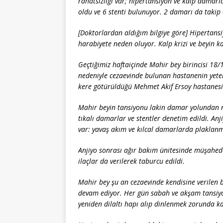
rahatsızlığı var; hipertansiyon ve kalp damarla
oldu ve 6 stenti bulunuyor. 2 damarı da takip 
[Doktorlardan aldığım bilgiye göre] Hipertans
harabiyete neden oluyor. Kalp krizi ve beyin 
Geçtiğimiz haftaiçinde Mahir bey birincisi 18/1
nedeniyle cezaevinde bulunan hastanenin yeters
kere götürüldüğü Mehmet Akif Ersoy hastanesin
Mahir beyin tansiyonu lakin damar yolundan ni
tıkalı damarlar ve stentler denetim edildi. Anj
var: yavaş akım ve kılcal damarlarda plaklan
Anjiyo sonrası ağır bakım ünitesinde müşahede
ilaçlar da verilerek taburcu edildi.
Mahir bey şu an cezaevinde kendisine verilen 
devam ediyor. Her gün sabah ve akşam tansiyo
yeniden dilaltı hapı alıp dinlenmek zorunda ka