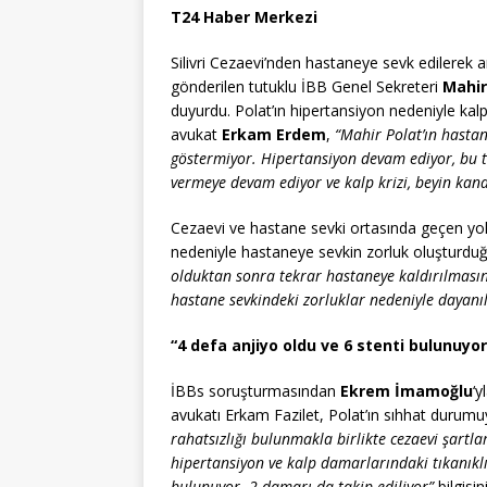
T24 Haber Merkezi
Silivri Cezaevi’nden hastaneye sevk edilerek 
gönderilen tutuklu İBB Genel Sekreteri
Mahir
duyurdu. Polat’ın hipertansiyon nedeniyle kalp
avukat
Erkam Erdem
,
“Mahir Polat’ın hastan
göstermiyor. Hipertansiyon devam ediyor, bu t
vermeye devam ediyor ve kalp krizi, beyin kan
Cezaevi ve hastane sevki ortasında geçen yol
nedeniyle hastaneye sevkin zorluk oluşturdu
olduktan sonra tekrar hastaneye kaldırılmasın
hastane sevkindeki zorluklar nedeniyle dayanı
“4 defa anjiyo oldu ve 6 stenti bulunuyor
İBBs soruşturmasından
Ekrem İmamoğlu
‘y
avukatı Erkam Fazilet, Polat’ın sıhhat durumuyla
rahatsızlığı bulunmakla birlikte cezaevi şartla
hipertansiyon ve kalp damarlarındaki tıkanıklık
bulunuyor. 2 damarı da takip ediliyor”
bilgisin