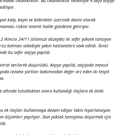
rındaki tıkanıklıklar. Bu tıkanıklıklar nedeniyle 4 defa anjiyo
ediliyor.
iyon kalp, beyin ve böbrekler üzerinde daimi olarak
kanaması riskini önemli halde gündeme getiriyor.
2 ikincisi 24/11 (ölümcül düzeyde) iki sefer yüksek tansiyon
iz kalması sebebiyle yakın hastanelere sevk edildi. İkinci
de bu sefer anjiyo yapıldı.
trat verilerek düşürüldü. Anjiyo yapıldı, anjiyoda mevcut
iyoda cezaevi şartları bakımından değer arz eden iki tespit
ma.
 altında tutulduktan sonra kullandığı ilaçlara ek öteki
bu ek ilaçları kullanmaya devam ediyor lakin hipertansiyon
n ölçümleri yapılıyor. Dün yüksek tansiyonu düşürmek için
ldı.