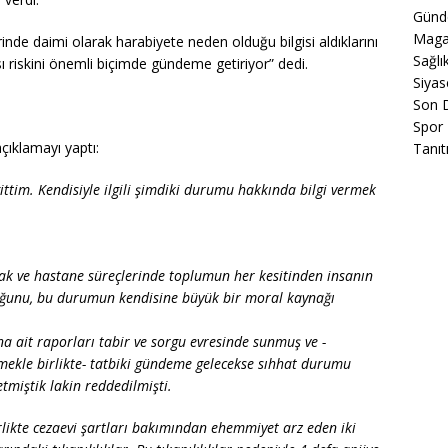
Gün
Maga
nde daimi olarak harabiyete neden olduğu bilgisi aldıklarını
Sağlı
ı riskini önemli biçimde gündeme getiriyor” dedi.
Siyas
Son 
Spor
çıklamayı yaptı:
Tanıt
ttim. Kendisiyle ilgili şimdiki durumu hakkında bilgi vermek
rak ve hastane süreçlerinde toplumun her kesitinden insanın
duğunu, bu durumun kendisine büyük bir moral kaynağı
na ait raporları tabir ve sorgu evresinde sunmuş ve -
mekle birlikte- tatbiki gündeme gelecekse sıhhat durumu
tmiştik lakin reddedilmişti.
rlikte cezaevi şartları bakımından ehemmiyet arz eden iki