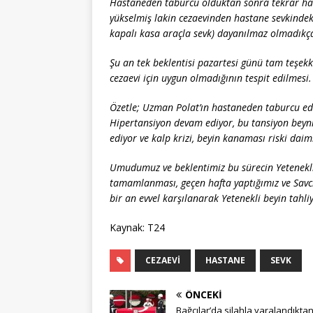
Hastaneden taburcu olduktan sonra tekrar has
yükselmiş lakin cezaevinden hastane sevkindeki
kapalı kasa araçla sevk) dayanılmaz olmadıkça
Şu an tek beklentisi pazartesi günü tam teşek
cezaevi için uygun olmadığının tespit edilmesi.
Özetle; Uzman Polat’ın hastaneden taburcu edil
Hipertansiyon devam ediyor, bu tansiyon beyn
ediyor ve kalp krizi, beyin kanaması riski daim
Umudumuz ve beklentimiz bu sürecin Yetenekli 
tamamlanması, geçen hafta yaptığımız ve Savcı
bir an evvel karşılanarak Yetenekli beyin tahli
Kaynak: T24
CEZAEVI
HASTANE
SEVK
ÖNCEKI
Bağcılar’da silahla yaralandıkta