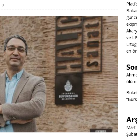
Platf
0
Bakan
günce
ekipm
Akary
ve LP
Ertuğ
en ön
So
Ahme
ölümd
Buke
“Burs
Ar
Mart
Şuba