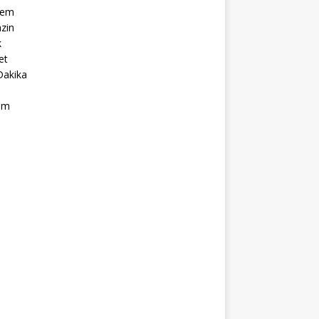
dem
zin
k
et
Dakika
ım