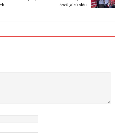
çek
öncü gücü oldu