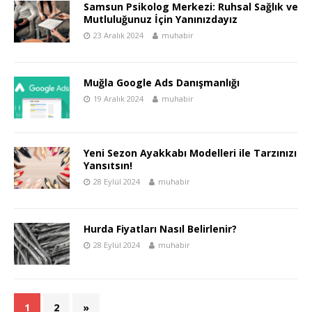
Samsun Psikolog Merkezi: Ruhsal Sağlık ve
Mutluluğunuz İçin Yanınızdayız
23 Aralık 2024
muhabir
Muğla Google Ads Danışmanlığı
19 Aralık 2024
muhabir
Yeni Sezon Ayakkabı Modelleri ile Tarzınızı
Yansıtsın!
28 Eylül 2024
muhabir
Hurda Fiyatları Nasıl Belirlenir?
28 Eylül 2024
muhabir
1
2
»