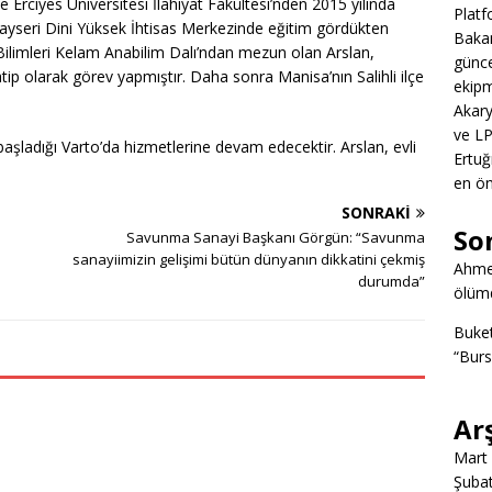
Erciyes Üniversitesi İlahiyat Fakültesi’nden 2015 yılında
Platf
ayseri Dini Yüksek İhtisas Merkezinde eğitim gördükten
Bakan
Bilimleri Kelam Anabilim Dalı’ndan mezun olan Arslan,
günce
ip olarak görev yapmıştır. Daha sonra Manisa’nın Salihli ilçe
ekipm
Akary
ve LP
şladığı Varto’da hizmetlerine devam edecektir. Arslan, evli
Ertuğ
en ön
SONRAKI
So
Savunma Sanayi Başkanı Görgün: “Savunma
sanayiimizin gelişimi bütün dünyanın dikkatini çekmiş
Ahme
durumda”
ölümd
Buke
“Burs
Ar
Mart
Şuba