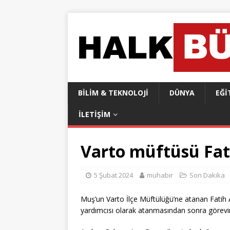
BILIM & TEKNOLOJI
DÜNYA
EĞI
İLETIŞIM
Varto müftüsü Fati
5 Şubat 2024
muhabir
Son Dakika
Muş’un Varto İlçe Müftülüğü’ne atanan Fatih
yardımcısı olarak atanmasından sonra görevin