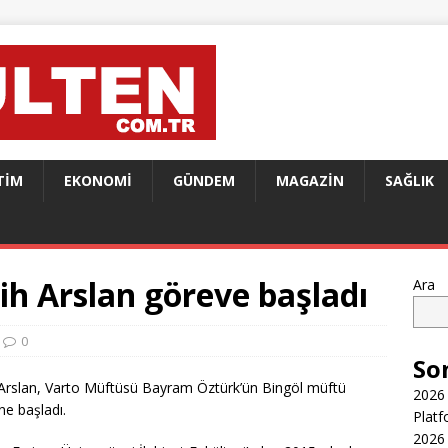
TIM
EKONOMI
GÜNDEM
MAGAZIN
SAĞLIK
h Arslan göreve başladı
Ara
0
So
 Arslan, Varto Müftüsü Bayram Öztürk’ün Bingöl müftü
2026 
e başladı.
Platf
2026 