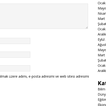
Ocak
Mayı
Nisa
Mart
Şuba
Ocak
Aralı
Eylül
Ağus
Mayı
Mart
Şuba
Ocak
Aralı
ılmak üzere adımı, e-posta adresimi ve web sitesi adresimi
Ka
Bilim
Düny
Eğiti
Ekon