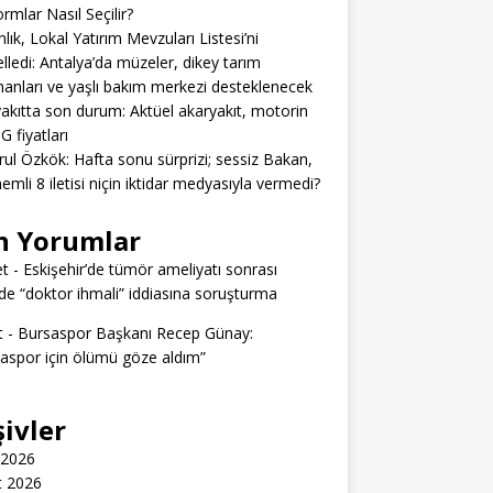
ormlar Nasıl Seçilir?
lık, Lokal Yatırım Mevzuları Listesi’ni
lledi: Antalya’da müzeler, dikey tarım
anları ve yaşlı bakım merkezi desteklenecek
akıtta son durum: Aktüel akaryakıt, motorin
G fiyatları
rul Özkök: Hafta sonu sürprizi; sessiz Bakan,
emli 8 iletisi niçin iktidar medyasıyla vermedi?
n Yorumlar
t
-
Eskişehir’de tümör ameliyatı sonrası
e “doktor ihmali” iddiasına soruşturma
t
-
Bursaspor Başkanı Recep Günay:
aspor için ölümü göze aldım”
şivler
 2026
t 2026