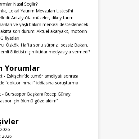
ormlar Nasıl Seçilir?
lık, Lokal Yatırım Mevzuları Listesi’ni
lledi: Antalya’da müzeler, dikey tarım
anları ve yaşlı bakım merkezi desteklenecek
akıtta son durum: Aktüel akaryakıt, motorin
G fiyatları
rul Özkök: Hafta sonu sürprizi; sessiz Bakan,
emli 8 iletisi niçin iktidar medyasıyla vermedi?
n Yorumlar
t
-
Eskişehir’de tümör ameliyatı sonrası
e “doktor ihmali” iddiasına soruşturma
t
-
Bursaspor Başkanı Recep Günay:
aspor için ölümü göze aldım”
şivler
 2026
t 2026