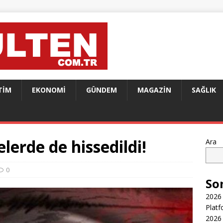
TIM
EKONOMI
GÜNDEM
MAGAZIN
SAĞLIK
lerde de hissedildi!
Ara
0
So
2026 
Platf
2026 