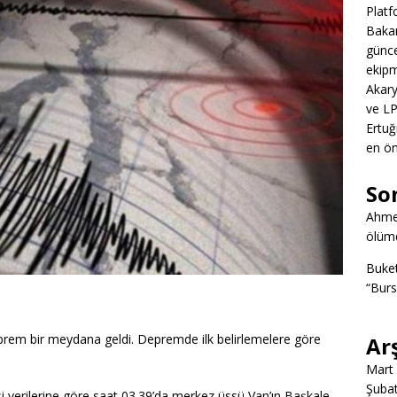
Platf
Bakan
günce
ekipm
Akary
ve LP
Ertuğ
en ön
So
Ahme
ölümd
Buke
“Burs
prem bir meydana geldi. Depremde ilk belirlemelere göre
Ar
Mart
Şuba
 verilerine göre saat 03.39’da merkez üssü Van’ın Başkale