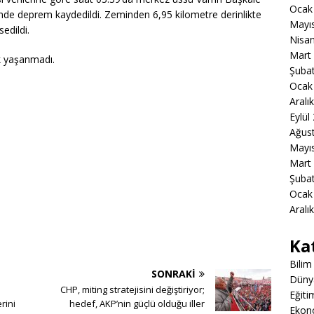
Ocak
ünde deprem kaydedildi. Zeminden 6,95 kilometre derinlikte
Mayı
edildi.
Nisa
Mart
uk yaşanmadı.
Şuba
Ocak
Aralı
Eylül
Ağus
Mayı
Mart
Şuba
Ocak
Aralı
Ka
Bilim
SONRAKI
Düny
CHP, miting stratejisini değiştiriyor;
Eğiti
rini
hedef, AKP’nin güçlü olduğu iller
Ekon