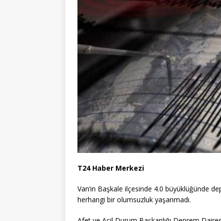
T24 Haber Merkezi
Van’ın Başkale ilçesinde 4.0 büyüklüğünde de
herhangi bir olumsuzluk yaşanmadı.
Afet ve Acil Durum Başkanlığı Deprem Dairesi