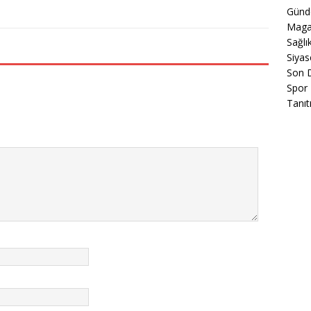
Gün
Maga
Sağlı
Siyas
Son 
Spor
Tanıt