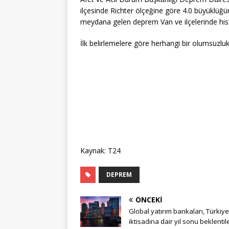
ilçesinde Richter ölçeğine göre 4.0 büyüklüğ
meydana gelen deprem Van ve ilçelerinde hiss
İlk belirlemelere göre herhangi bir olumsuzl
Kaynak: T24
DEPREM
ÖNCEKI
Global yatırım bankaları, Türkiye
iktisadına dair yıl sonu beklentile