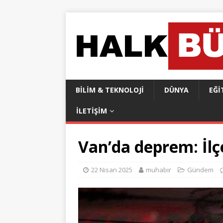
BILIM & TEKNOLOJI
DÜNYA
EĞI
İLETIŞIM
Van’da deprem: İlçe
22 Nisan 2025
muhabir
Gündem