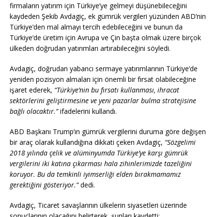
firmaların yatırım için Türkiye’ye gelmeyi düşünebileceğini
kaydeden Şekib Avdagiç, ek gümrük vergileri yüzünden ABD’nin
Türkiye’den mal almayı tercih edebileceğini ve bunun da
Türkiye’de üretim için Avrupa ve Çin başta olmak üzere birçok
ülkeden doğrudan yatırımları artırabileceğini söyledi.
Avdagiç, doğrudan yabancı sermaye yatırımlarının Türkiye’de
yeniden pozisyon almaları için önemli bir fırsat olabileceğine
işaret ederek,
“Türkiye’nin bu fırsatı kullanması, ihracat
sektörlerini geliştirmesine ve yeni pazarlar bulma stratejisine
bağlı olacaktır.”
ifadelerini kullandı.
ABD Başkanı Trump’ın gümrük vergilerini duruma göre değişen
bir araç olarak kullandığına dikkati çeken Avdagiç,
“Sözgelimi
2018 yılında çelik ve alüminyumda Türkiye’ye karşı gümrük
vergilerini iki katına çıkarması hala zihinlerimizde tazeliğini
koruyor. Bu da temkinli iyimserliği elden bırakmamamız
gerektiğini gösteriyor.”
dedi.
Avdagiç, Ticaret savaşlarının ülkelerin siyasetleri üzerinde
sonuçlarının olacağını belirterek, şunları kaydetti: