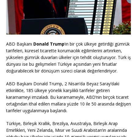
ABD Başkanı
Donald Trump
‘ın bir çok ülkeye getirdiği gümrük
tarifeleri, küresel ticarette korumacılık eğilimlerini artırırken,
yükselen gümrük duvarları ülkeler için tehdit oluşturuyor. Türk iş
dünyası ise bu gelişmeleri Türkiye açısından yeni fırsatlar
doğurabilecek bir dönüşüm süreci olarak değerlendiriyor.
ABD Başkanı Donald Trump, 2 Nisan’da Beyaz Saray’daki
etkinlikte, 185 ülkeye yönelik karşılıklı tarifeler getiren
kararnameyi imzaladı. Bu kararnameyle, ABD’nin birçok ticaret
ortağından ithal edilen mallara yüzde 10 ile 50 arasında değişen
tarifeler uygulanmaya başlandı.
Türkiye, Birleşik Krallık, Brezilya, Avustralya, Birleşik Arap
Emirlikleri, Yeni Zelanda, Mısır ve Suudi Arabistan’ın aralarında
olduğu bazı ülkeler için yüzde 10 gümrük vergisi uygulanacağı