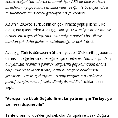
etkileneceğini tam olarak anlamak için, ABD ile ülke ve ticari
birliklerinin yapacakları müzakereleri ve Çin ile başlayan olası
misillemeleri de izlemek gerekiyor.”
diye konuştu.
ABD’nin 2024’te Türkiye’nin en çok ihracat yaptığı ikinci ülke
olduğuna işaret eden Avdagiç,
“ABD’ye 16,4 milyar dolar mal ve
hizmet satışı gerçekleştirdik. 340 milyon nüfuslu bir ülkeye
bundan çok daha fazlasını satabileceğimiz açık.”
dedi.
Avdagiç, Türk iş dünyasının ülkenin yüzde 10’luk tarife grubunda
olmasını değerlendirebileceğine işaret ederek,
“Bunun için de iş
dünyamızın Trump’ın gümrük vergilerini geç kalmadan analiz
edip ürün ve rekabet stratejilerini buna göre belirlemesi
gerekiyor. Özetle, iş dünyamız Trump vergilerinin Türkiye’yi
pozitif ayrıştırmasını fırsata dönüştürmelidir.”
açıklamasını
yaptı.
“Avrupalı ve Uzak Doğulu firmalar yatırım için Türkiye’ye
gelmeyi düşünebilir”
Tarife oranı Türkiye’den yüksek olan Avrupalı ve Uzak Doğulu