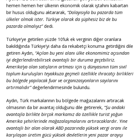
hemen hemen her ülkenin ekonomik olarak iştahını kabartan
bir husus olduğunu aktararak,
“Dolayısıyla bu pazarda tüm
ülkeler olmak ister. Türkiye olarak da şüphesiz biz de bu
pazarda olmalıyız”
dedi.
Türkiye’ye getirilen yüzde 10’luk ek verginin diğer oranlara
bakıldığında Türkiye’yi daha da rekabetçi konuma getirdiğini dile
getiren Aydın,
“Açılan bu yeni alanı ülke ekonomimiz açısından
iyi değerlendirebilirsek avantajlı bir duruma geçebiliriz.
Amerika’ya olan satışların artması için iş dünyasının tüm sivil
toplum kuruluşları teyakkuza geçmeli özellikle ihracatçı birlikleri
bu bölgede yapılacak fuar ve organizasyonların sayılarını
artırmalıdır”
değerlendirmesinde bulundu.
Aydın, Türk markalarının bu bölgede mağazalarını artıracak
olmasının da bir avantaj olduğunu dile getirerek,
“Şu andaki
avantajla birlikte birçok markamız da özellikle turist yoğun
Amerika şehirlerinde mağazalaşmalarını artıracaklardır. Yine
avantajlı bir alan olarak ABD pazarında yüksek vergi oranı ile
karşılaşan üretim gücü yüksek devletlerin yeni pazar arayışı