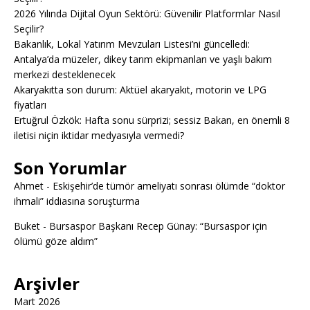
2026 Yılında Dijital Oyun Sektörü: Güvenilir Platformlar Nasıl
Seçilir?
Bakanlık, Lokal Yatırım Mevzuları Listesi’ni güncelledi:
Antalya’da müzeler, dikey tarım ekipmanları ve yaşlı bakım
merkezi desteklenecek
Akaryakıtta son durum: Aktüel akaryakıt, motorin ve LPG
fiyatları
Ertuğrul Özkök: Hafta sonu sürprizi; sessiz Bakan, en önemli 8
iletisi niçin iktidar medyasıyla vermedi?
Son Yorumlar
Ahmet
-
Eskişehir’de tümör ameliyatı sonrası ölümde “doktor
ihmali” iddiasına soruşturma
Buket
-
Bursaspor Başkanı Recep Günay: “Bursaspor için
ölümü göze aldım”
Arşivler
Mart 2026