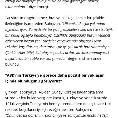
çıktığı bir dünyaya geldiğimizin en açık göstergesi olarak
okunmalıdır.”
diye konuştu.
Bu sürecin öngörülemez, hızlı ve oldukça sarsıcı bir şekilde
ilerlediğine işaret eden Bahçıvan,
“Ülkemizi de çok yakından
ilgilendiriyor. Bu nedenle bu yeni gelişmelere son derece stratejik
bir bakış açısıyla bakmalıyız. Özellikle dünyadaki bütün rekabet
ezberlerini bozan yeni tarifeler çerçevesinde oluşacak yeni
rekabet koşullarına, dersimize çok iyi çalışarak hazırlanmalıyız.
Çünkü ezber bilgi, kalıplaşmış bakış açılarıyla kavranamayacak
boyutlarda bir tablo var karşımızda.”
değerlendirmesinde
bulundu.
“ABD’nin Türkiye’ye görece daha pozitif bir yaklaşım
içinde olunduğunu görüyoruz”
Çin’den Japonya’ya, AB’den Güney Kore’ye kadar ortalama
yüzde 25’leri bulan vergilere karşılık, Türkiye’ye yönelik yüzde
10’luk verginin Türkiye’nin hem yatırımda hem de dış ticaretteki
rekabet koşullarını iyileştireceğini belirten Bahçıvan,
“Önümüzdeki dönemin, ekonomiye ve sanayimize nokta hedefli