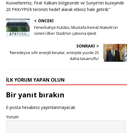
Kuvvetlerimiz, Fırat Kalkanı bölgesinde ve Suriye’nin kuzeyinde
20 PKK/YPG’li teröristi hedef alarak etkisiz hale getirdi.”
ÖNCEKI
Fenerbahçe Kulübü, Mustafa Kemal Atatürk’ün
ismini Ülker Stadı’nın çatısına işledi
SONRAKI
‘Neredeyse sıfır enerjili binalar, enerjide yüzde 25
daha tasarruflu’
İLK YORUM YAPAN OLUN
Bir yanıt bırakın
E-posta hesabınız yayımlanmayacak.
Yorum