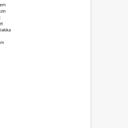
dem
zin
k
et
Dakika
ım