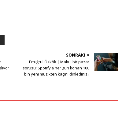
SONRAKI
n
Ertuğrul Özkök | Makul bir pazar
eliyor
sorusu: Spotify’a her gün konan 100
bin yeni müzikten kaçını dinlediniz?