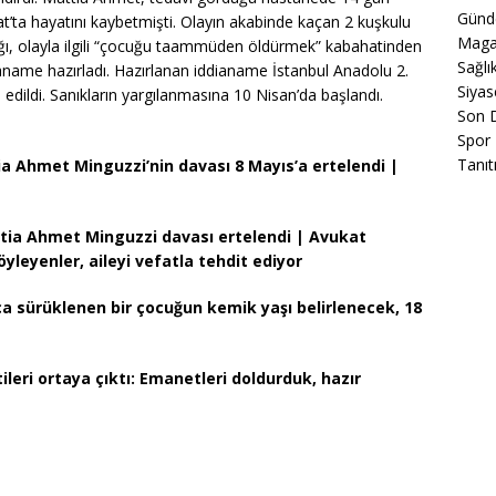
Gün
t’ta hayatını kaybetmişti. Olayın akabinde kaçan 2 kuşkulu
Maga
ğı, olayla ilgili “çocuğu taammüden öldürmek” kabahatinden
Sağlı
ianame hazırladı. Hazırlanan iddianame İstanbul Anadolu 2.
Siyas
dildi. Sanıkların yargılanmasına 10 Nisan’da başlandı.
Son 
Spor
Tanıt
a Ahmet Minguzzi’nin davası 8 Mayıs’a ertelendi |
ttia Ahmet Minguzzi davası ertelendi | Avukat
öyleyenler, aileyi vefatla tehdit ediyor
a sürüklenen bir çocuğun kemik yaşı belirlenecek, 18
leri ortaya çıktı: Emanetleri doldurduk, hazır