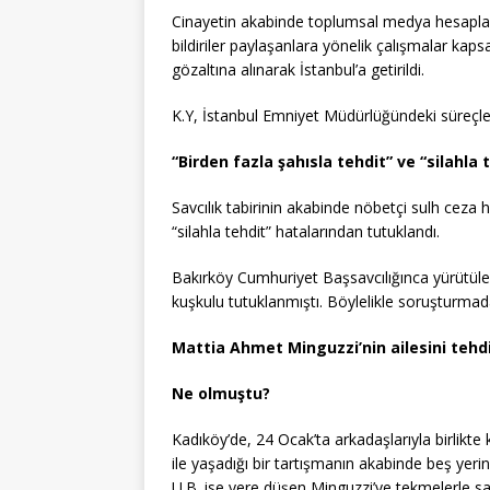
Cinayetin akabinde toplumsal medya hesapların
bildiriler paylaşanlara yönelik çalışmalar ka
gözaltına alınarak İstanbul’a getirildi.
K.Y, İstanbul Emniyet Müdürlüğündeki süreçler
“Birden fazla şahısla tehdit” ve “silahla
Savcılık tabirinin akabinde nöbetçi sulh ceza h
“silahla tehdit” hatalarından tutuklandı.
Bakırköy Cumhuriyet Başsavcılığınca yürütül
kuşkulu tutuklanmıştı. Böylelikle soruşturmadak
Mattia Ahmet Minguzzi’nin ailesini tehdi
Ne olmuştu?
Kadıköy’de, 24 Ocak’ta arkadaşlarıyla birlikte
ile yaşadığı bir tartışmanın akabinde beş yer
U.B. ise yere düşen Minguzzi’ye tekmelerle s