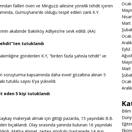
Ocak
dan failleri öven ve Minguzzi ailesine yönelik tehdit içeren
Mayı
psamında, Gümüşhane’de olduğu tespit edilen zanlı K.Y.
Nisa
Mart
Şuba
inin akabinde Bakırköy Adliyesi’ne sevk edildi. (AA)
Ocak
Aralı
 tehdit”ten tutuklandı
Eylül
Ağus
akimliğine gönderilen K.Y, “birden fazla şahısla tehdit” ve
Mayı
Mart
en soruşturma kapsamında daha evvel gözaltına alınan 5
Şuba
i tutuklu sayısı 6’ya yükseldi.
Ocak
Aralı
t eden 5 kişi tutuklandı
Ka
Bilim
Düny
 kaykay materyali almak için gittiği pazarda, 15 yaşındaki B.B.
Eğiti
inden bıçaklandı. Olay sırasında yanında bulunan 16 yaşındaki
Ekon
aldırdı. Mattia Ahmet, tedavi gördüğü hastanede 14 gün