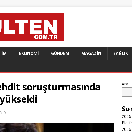
TIM
EKONOMI
GÜNDEM
MAGAZIN
SAĞLIK
tehdit soruşturmasında
Ara
 yükseldi
So
0
2026 
Platf
2026 