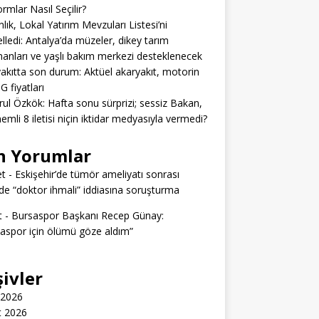
ormlar Nasıl Seçilir?
lık, Lokal Yatırım Mevzuları Listesi’ni
lledi: Antalya’da müzeler, dikey tarım
anları ve yaşlı bakım merkezi desteklenecek
akıtta son durum: Aktüel akaryakıt, motorin
G fiyatları
rul Özkök: Hafta sonu sürprizi; sessiz Bakan,
emli 8 iletisi niçin iktidar medyasıyla vermedi?
n Yorumlar
t
-
Eskişehir’de tümör ameliyatı sonrası
e “doktor ihmali” iddiasına soruşturma
t
-
Bursaspor Başkanı Recep Günay:
aspor için ölümü göze aldım”
şivler
 2026
t 2026