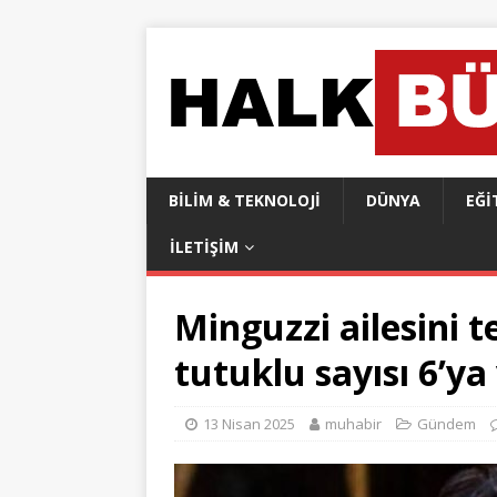
BILIM & TEKNOLOJI
DÜNYA
EĞI
İLETIŞIM
Minguzzi ailesini 
tutuklu sayısı 6’ya
13 Nisan 2025
muhabir
Gündem