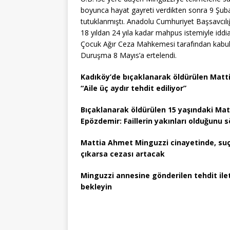
boyunca hayat gayreti verdikten sonra 9 Şuba
tutuklanmıştı. Anadolu Cumhuriyet Başsavcılı
18 yıldan 24 yıla kadar mahpus istemiyle idd
Çocuk Ağır Ceza Mahkemesi tarafından kabul e
Duruşma 8 Mayıs’a ertelendi.
Kadıköy’de bıçaklanarak öldürülen Matti
“Aile üç aydır tehdit ediliyor”
Bıçaklanarak öldürülen 15 yaşındaki Ma
Epözdemir: Faillerin yakınları olduğunu s
Mattia Ahmet Minguzzi cinayetinde, suç
çıkarsa cezası artacak
Minguzzi annesine gönderilen tehdit ileti
bekleyin