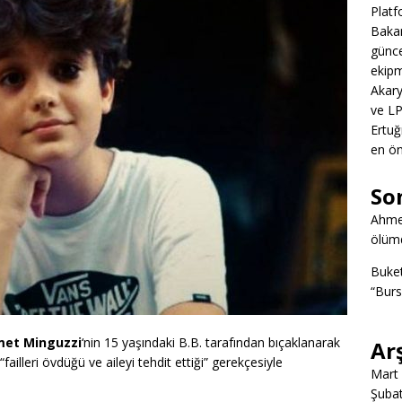
Platf
Bakan
günce
ekipm
Akary
ve LP
Ertuğ
en ön
So
Ahme
ölümd
Buke
“Burs
met Minguzzi
‘nin 15 yaşındaki B.B. tarafından bıçaklanarak
Ar
illeri övdüğü ve aileyi tehdit ettiği” gerekçesiyle
Mart
Şuba