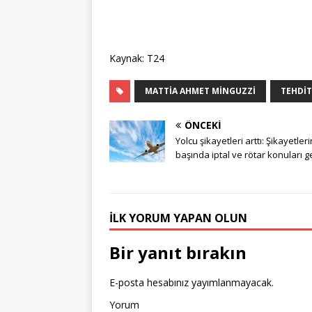
Kaynak: T24
MATTIA AHMET MINGUZZI
TEHDIT
ÖNCEKI
Yolcu şikayetleri arttı: Şikayetleri
başında iptal ve rötar konuları g
İLK YORUM YAPAN OLUN
Bir yanıt bırakın
E-posta hesabınız yayımlanmayacak.
Yorum