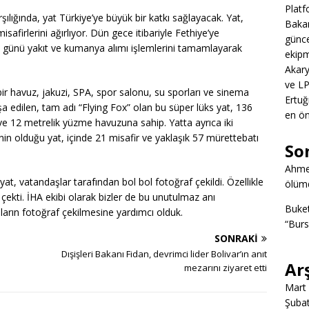
Platf
şılığında, yat Türkiye’ye büyük bir katkı sağlayacak. Yat,
Bakan
safirlerini ağırlıyor. Dün gece itibariyle Fethiye’ye
günce
ı günü yakıt ve kumanya alımı işlemlerini tamamlayarak
ekipm
Akary
ve LP
r havuz, jakuzi, SPA, spor salonu, su sporları ve sinema
Ertuğ
a edilen, tam adı “Flying Fox” olan bu süper lüks yat, 136
en ön
e 12 metrelik yüzme havuzuna sahip. Yatta ayrıca iki
in olduğu yat, içinde 21 misafir ve yaklaşık 57 mürettebatı
So
Ahme
at, vatandaşlar tarafından bol bol fotoğraf çekildi. Özellikle
ölümd
 çekti. İHA ekibi olarak bizler de bu unutulmaz anı
Buke
arın fotoğraf çekilmesine yardımcı olduk.
“Burs
SONRAKI
Dışişleri Bakanı Fidan, devrimci lider Bolivar’ın anıt
Ar
mezarını ziyaret etti
Mart
Şuba