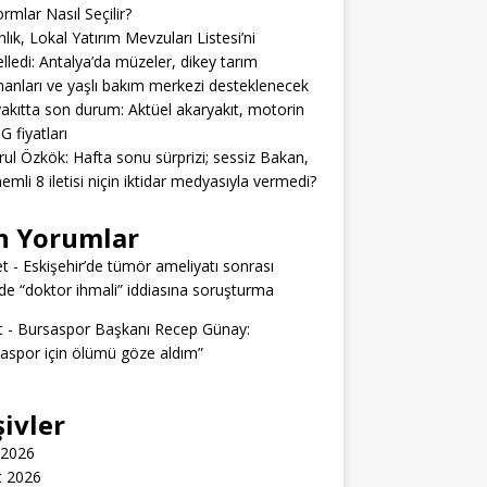
ormlar Nasıl Seçilir?
lık, Lokal Yatırım Mevzuları Listesi’ni
lledi: Antalya’da müzeler, dikey tarım
anları ve yaşlı bakım merkezi desteklenecek
akıtta son durum: Aktüel akaryakıt, motorin
G fiyatları
rul Özkök: Hafta sonu sürprizi; sessiz Bakan,
emli 8 iletisi niçin iktidar medyasıyla vermedi?
n Yorumlar
t
-
Eskişehir’de tümör ameliyatı sonrası
e “doktor ihmali” iddiasına soruşturma
t
-
Bursaspor Başkanı Recep Günay:
aspor için ölümü göze aldım”
şivler
 2026
t 2026