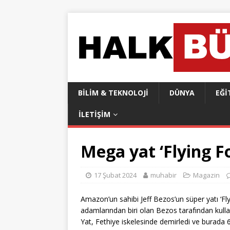
BILIM & TEKNOLOJI
DÜNYA
EĞI
İLETIŞIM
Mega yat ‘Flying Fo
17 Şubat 2024
muhabir
Magazin
Amazon’un sahibi Jeff Bezos’un süper yatı ‘Fly
adamlarından biri olan Bezos tarafından kullan
Yat, Fethiye iskelesinde demirledi ve burada 60