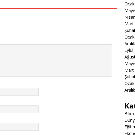
Ocak
Mayı
Nisa
Mart
Şuba
Ocak
Aralı
Eylül
Ağus
Mayı
Mart
Şuba
Ocak
Aralı
Ka
Bilim
Düny
Eğiti
Ekon