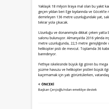
Yaklaşık 18 milyon liraya mal olan bu yakıt kar
geçen yıldan beri Ege kıyılarında ve Göcek’te mi
demirleyen 136 metre uzunluğundaki yat, sal
tekrar yola çıkacak.
Uzunluğu ve donanımıyla dikkat çeken yatta bi
salonu bulunuyor. Almanya’da 2016 yılında inş
metre uzunluğunda, 22,5 metre genişliğinde v
helikopter pisti de mevcut. Toplamda 36 kabin
barındırıyor.
Fethiye iskelesinde büyük ilgi gören bu mega y
yüzme havuzu ve helikopter pistleri büyük ilgi
kaçırmamak için yatı görüntülerken, vatandaşl
ÖNCEKI
Başkan Çerçioğlu’ndan emekliye destek