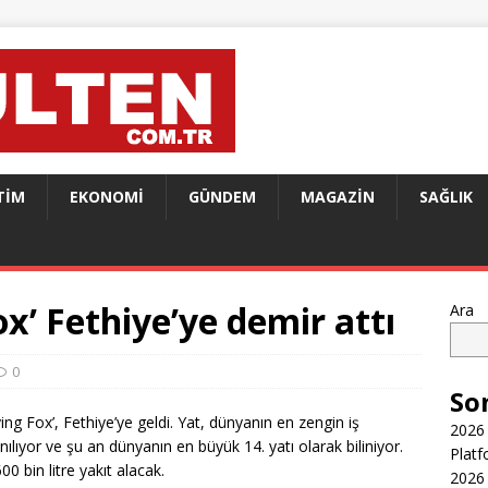
TIM
EKONOMI
GÜNDEM
MAGAZIN
SAĞLIK
x’ Fethiye’ye demir attı
Ara
0
So
ing Fox’, Fethiye’ye geldi. Yat, dünyanın en zengin iş
2026 
ılıyor ve şu an dünyanın en büyük 14. yatı olarak biliniyor.
Platf
0 bin litre yakıt alacak.
2026 