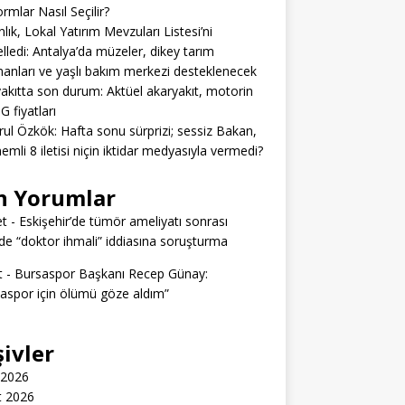
ormlar Nasıl Seçilir?
lık, Lokal Yatırım Mevzuları Listesi’ni
lledi: Antalya’da müzeler, dikey tarım
anları ve yaşlı bakım merkezi desteklenecek
akıtta son durum: Aktüel akaryakıt, motorin
G fiyatları
rul Özkök: Hafta sonu sürprizi; sessiz Bakan,
emli 8 iletisi niçin iktidar medyasıyla vermedi?
n Yorumlar
t
-
Eskişehir’de tümör ameliyatı sonrası
e “doktor ihmali” iddiasına soruşturma
t
-
Bursaspor Başkanı Recep Günay:
aspor için ölümü göze aldım”
şivler
 2026
t 2026