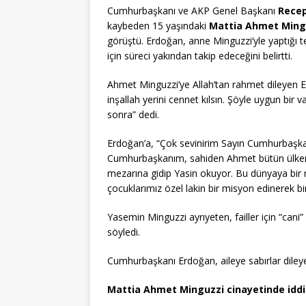
Cumhurbaşkanı ve AKP Genel Başkanı
Recep
kaybeden 15 yaşındaki
Mattia Ahmet Ming
görüştü. Erdoğan, anne Minguzzi’yle yaptığı te
için süreci yakından takip edeceğini belirtti.
Ahmet Minguzzi’ye Allah’tan rahmet dileyen Er
inşallah yerini cennet kılsın. Şöyle uygun bir 
sonra” dedi.
Erdoğan’a, “Çok sevinirim Sayın Cumhurbaşkan
Cumhurbaşkanım, sahiden Ahmet bütün ülkemizi
mezarına gidip Yasin okuyor. Bu dünyaya bir 
çocuklarımız özel lakin bir misyon edinerek bir
Yasemin Minguzzi ayrıyeten, failler için “cani” 
söyledi.
Cumhurbaşkanı Erdoğan, aileye sabırlar diley
Mattia Ahmet Minguzzi cinayetinde iddia