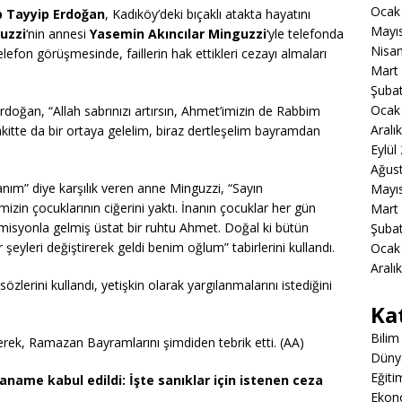
Ocak
 Tayyip Erdoğan
, Kadıköy’deki bıçaklı atakta hayatını
Mayı
uzzi
‘nin annesi
Yasemin Akıncılar Minguzzi
‘yle telefonda
Nisa
lefon görüşmesinde, faillerin hak ettikleri cezayı almaları
Mart
Şuba
Ocak
doğan, “Allah sabrınızı artırsın, Ahmet’imizin de Rabbim
Aralı
vakitte da bir ortaya gelelim, biraz dertleşelim bayramdan
Eylül
Ağus
ım” diye karşılık veren anne Minguzzi, “Sayın
Mayı
n çocuklarının ciğerini yaktı. İnanın çocuklar her gün
Mart
misyonla gelmiş üstat bir ruhtu Ahmet. Doğal ki bütün
Şuba
 şeyleri değiştirerek geldi benim oğlum” tabirlerini kullandı.
Ocak
Aralı
sözlerini kullandı, yetişkin olarak yargılanmalarını istediğini
Ka
Bilim
erek, Ramazan Bayramlarını şimdiden tebrik etti. (AA)
Düny
Eğiti
name kabul edildi: İşte sanıklar için istenen ceza
Ekon