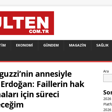
TIM
EKONOMI
GÜNDEM
MAGAZIN
SAĞLIK
uzzi’nin annesiyle
Ara
Erdoğan: Faillerin hak
So
aları için süreci
2026 
eceğim
Platf
2026 