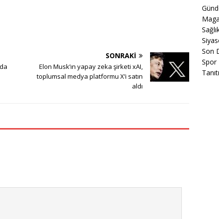
Gün
Maga
Sağlı
Siyas
Son 
SONRAKI
Spor
mda
Elon Musk’ın yapay zeka şirketi xAI,
Tanıt
toplumsal medya platformu X’i satın
aldı