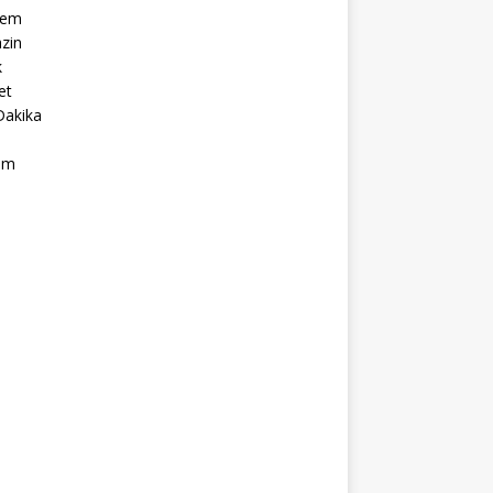
dem
zin
k
et
Dakika
ım