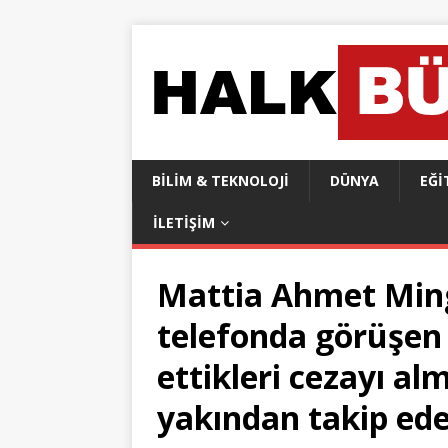
BILIM & TEKNOLOJI
DÜNYA
EĞI
İLETIŞIM
Mattia Ahmet Ming
telefonda görüşen 
ettikleri cezayı alm
yakından takip ed