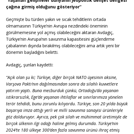
“Yaşanan gelişmeler dünyanın jeopolitik dehşet dengesi
çağına girmiş olduğunu gösteriyor”
Geçmişte bu türden yakın ve sıcak tehditlerin ortada
olmamasının Türkiye’nin Avrupa nezdindeki öneminin
görülmemesine yol açmış olabileceğini aktaran Avdagiç,
Türkiye’nin Avrupa’nın savunma kapasitesini güçlendirme
çabalarının dışında bırakılmış olabileceğini ama artık yeni bir
dönemin başladığını belirtti.
Avdagiç, şunları kaydetti:
“Açık olan şu ki; Türkiye, diğer birçok NATO üyesinin aksine,
Varşova Paktı’nın dağılmasından sonra da silahlı kuvvetlere
yatırım yaptı. Buna mecburduk çünkü, Ortadoğu’da yaşanan
istikrarsızlık, Ege’de yaşanan ihtilaflar ve sınırlarımıza yönelen
terör tehdidi, bunu zorunlu kılıyordu. Türkiye, son 20 yılda büyük
başarıya imza attığı yerli ve milli savunma sanayisi ürünleriyle
göz dolduruyor. Ayrıca, pek çok silah ve mühimmat üretimiyle de
birçok ülkenin ilgi odağı haline gelmiş durumda. Türkiye’nin
2024’te 180 ülkeye 300’den fazla savunma ürünü ihraç etmiş