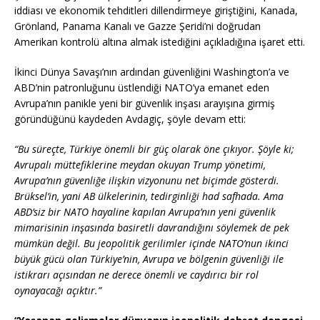
iddiası ve ekonomik tehditleri dillendirmeye giriştiğini, Kanada,
Grönland, Panama Kanalı ve Gazze Şeridi’ni doğrudan
Amerikan kontrolü altına almak istediğini açıkladığına işaret etti.
İkinci Dünya Savaşı’nın ardından güvenliğini Washington’a ve
ABD’nin patronluğunu üstlendiği NATO’ya emanet eden
Avrupa’nın panikle yeni bir güvenlik inşası arayışına girmiş
göründüğünü kaydeden Avdagiç, şöyle devam etti:
“Bu süreçte, Türkiye önemli bir güç olarak öne çıkıyor. Şöyle ki;
Avrupalı müttefiklerine meydan okuyan Trump yönetimi,
Avrupa’nın güvenliğe ilişkin vizyonunu net biçimde gösterdi.
Brüksel’in, yani AB ülkelerinin, tedirginliği had safhada. Ama
ABD’siz bir NATO hayaline kapılan Avrupa’nın yeni güvenlik
mimarisinin inşasında basiretli davrandığını söylemek de pek
mümkün değil. Bu jeopolitik gerilimler içinde NATO’nun ikinci
büyük gücü olan Türkiye’nin, Avrupa ve bölgenin güvenliği ile
istikrarı açısından ne derece önemli ve caydırıcı bir rol
oynayacağı açıktır.”