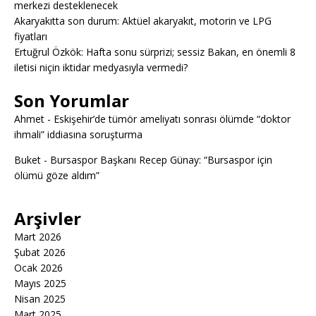
merkezi desteklenecek
Akaryakıtta son durum: Aktüel akaryakıt, motorin ve LPG
fiyatları
Ertuğrul Özkök: Hafta sonu sürprizi; sessiz Bakan, en önemli 8
iletisi niçin iktidar medyasıyla vermedi?
Son Yorumlar
Ahmet
-
Eskişehir’de tümör ameliyatı sonrası ölümde “doktor
ihmali” iddiasına soruşturma
Buket
-
Bursaspor Başkanı Recep Günay: “Bursaspor için
ölümü göze aldım”
Arşivler
Mart 2026
Şubat 2026
Ocak 2026
Mayıs 2025
Nisan 2025
Mart 2025