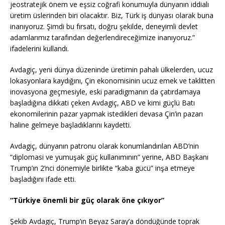
jeostratejik önem ve eşsiz coğrafi konumuyla dünyanın iddialı
üretim üslerinden biri olacaktır. Biz, Türk iş dünyası olarak buna
inanıyoruz. Şimdi bu fırsatı, doğru şekilde, deneyimli devlet
adamlarımız tarafından değerlendireceğimize inanıyoruz.”
ifadelerini kullandı.
Avdagiç, yeni dünya düzeninde üretimin pahalı ülkelerden, ucuz
lokasyonlara kaydığını, Çin ekonomisinin ucuz emek ve taklitten
inovasyona geçmesiyle, eski paradigmanın da çatırdamaya
başladığına dikkati çeken Avdagiç, ABD ve kimi güçlü Batı
ekonomilerinin pazar yapmak istedikleri devasa Çin’in pazarı
haline gelmeye başladıklarını kaydetti.
Avdagiç, dünyanın patronu olarak konumlandırılan ABD’nin
“diplomasi ve yumuşak güç kullanımının” yerine, ABD Başkanı
Trump’ın 2’nci dönemiyle birlikte “kaba gücü” inşa etmeye
başladığını ifade etti.
“Türkiye önemli bir güç olarak öne çıkıyor”
Şekib Avdagiç, Trump’ın Beyaz Saray’a döndüğünde toprak