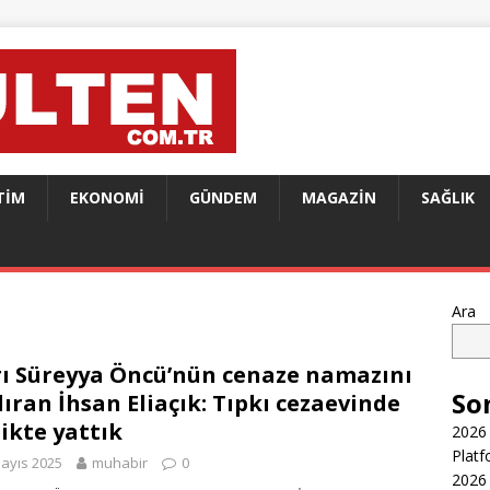
TIM
EKONOMI
GÜNDEM
MAGAZIN
SAĞLIK
Ara
rı Süreyya Öncü’nün cenaze namazını
So
dıran İhsan Eliaçık: Tıpkı cezaevinde
likte yattık
2026 
Platf
ayıs 2025
muhabir
0
2026 