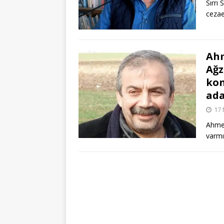
Sırrı
cezae
Ahm
Ağz
kon
ada
17 
Ahmet
varmı