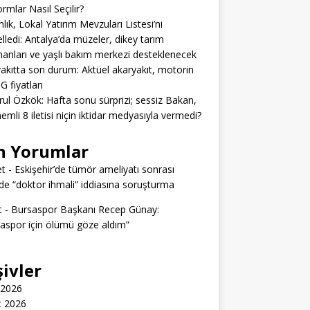
ormlar Nasıl Seçilir?
lık, Lokal Yatırım Mevzuları Listesi’ni
lledi: Antalya’da müzeler, dikey tarım
anları ve yaşlı bakım merkezi desteklenecek
akıtta son durum: Aktüel akaryakıt, motorin
G fiyatları
rul Özkök: Hafta sonu sürprizi; sessiz Bakan,
emli 8 iletisi niçin iktidar medyasıyla vermedi?
n Yorumlar
t
-
Eskişehir’de tümör ameliyatı sonrası
e “doktor ihmali” iddiasına soruşturma
t
-
Bursaspor Başkanı Recep Günay:
aspor için ölümü göze aldım”
şivler
 2026
t 2026