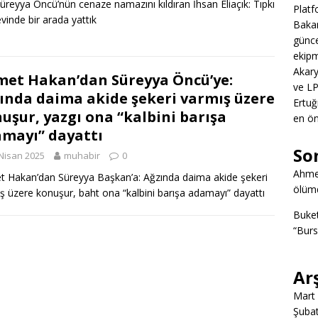
 Süreyya Öncü’nün cenaze namazını kıldıran İhsan Eliaçık: Tıpkı
Platf
vinde bir arada yattık
Bakan
günce
ekipm
Akary
et Hakan’dan Süreyya Öncü’ye:
ve LP
ında daima akide şekeri varmış üzere
Ertuğ
uşur, yazgı ona “kalbini barışa
en ön
mayı” dayattı
So
Nisan 2025
muhabir
0
Ahme
 Hakan’dan Süreyya Başkan’a: Ağzında daima akide şekeri
ölümd
ş üzere konuşur, baht ona “kalbini barışa adamayı” dayattı
Buke
“Burs
Ar
Mart
Şuba