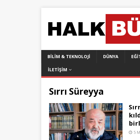
BILIM & TEKNOLOJI
DÜNYA
EĞI
İLETIŞIM
Sırrı Süreyya
Sır
kıl
bir
5 M