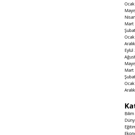
Ocak
Mayı
Nisa
Mart
Şuba
Ocak
Aralı
Eylül
Ağus
Mayı
Mart
Şuba
Ocak
Aralı
Ka
Bilim
Düny
Eğiti
Ekon