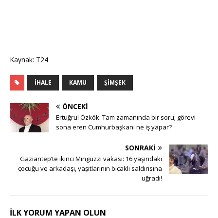
Kaynak: T24
İHALE
KAMU
ŞIMŞEK
ÖNCEKI
Ertuğrul Özkök: Tam zamanında bir soru; görevi
sona eren Cumhurbaşkanı ne iş yapar?
SONRAKI
Gaziantep’te ikinci Minguzzi vakası: 16 yaşındaki
çocuğu ve arkadaşı, yaşıtlarının bıçaklı saldırısına
uğradı!
İLK YORUM YAPAN OLUN