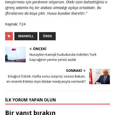
tanıştırması için yardımını istiyorum. Öteki sizin bahsettiğiniz o
iğrenç adamla hiç bir alakası olmadığı açıkça ortadadır. Bu
iftiralarınız da boşa çıktı. Husus bundan ibarettir.”
Kaynak: T24
MAXWELL
ÖREN
ÖNCEKI
Nusaybin-Kamışlı hududunda indirilen Türk
bayrağının yerine yenisi asıldı
SONRAKI
Ertuğrul Özkök: Hafta sonu sürprizi; sessiz Bakan,
en önemli 8 iletisi niçin iktidar medyasıyla vermedi?
İLK YORUM YAPAN OLUN
Bir yanıt bırakın