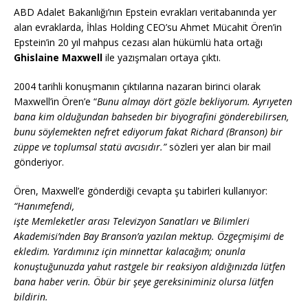
ABD Adalet Bakanlığı’nın Epstein evrakları veritabanında yer
alan evraklarda, İhlas Holding CEO’su Ahmet Mücahit Ören’in
Epstein’in 20 yıl mahpus cezası alan hükümlü hata ortağı
Ghislaine Maxwell
ile yazışmaları ortaya çıktı.
2004 tarihli konuşmanın çıktılarına nazaran birinci olarak
Maxwell’in Ören’e “
Bunu almayı dört gözle bekliyorum. Ayrıyeten
bana kim olduğundan bahseden bir biyografini gönderebilirsen,
bunu söylemekten nefret ediyorum fakat Richard (Branson) bir
züppe ve toplumsal statü avcısıdır.”
sözleri yer alan bir mail
gönderiyor.
Ören, Maxwell’e gönderdiği cevapta şu tabirleri kullanıyor:
“Hanımefendi,
işte Memleketler arası Televizyon Sanatları ve Bilimleri
Akademisi’nden Bay Branson’a yazılan mektup. Özgeçmişimi de
ekledim. Yardımınız için minnettar kalacağım; onunla
konuştuğunuzda yahut rastgele bir reaksiyon aldığınızda lütfen
bana haber verin. Öbür bir şeye gereksiniminiz olursa lütfen
bildirin.