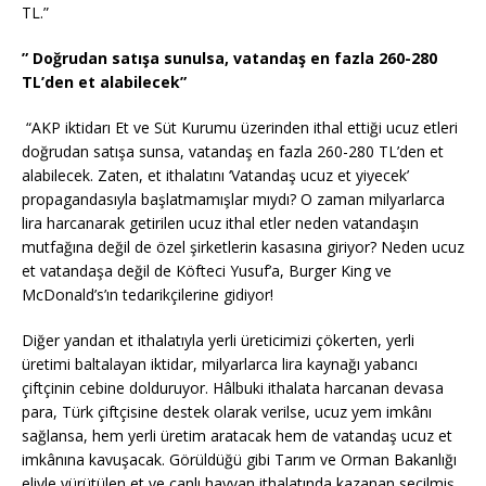
TL.”
” Doğrudan satışa sunulsa, vatandaş en fazla 260-280
TL’den et alabilecek”
“AKP iktidarı Et ve Süt Kurumu üzerinden ithal ettiği ucuz etleri
doğrudan satışa sunsa, vatandaş en fazla 260-280 TL’den et
alabilecek. Zaten, et ithalatını ‘Vatandaş ucuz et yiyecek’
propagandasıyla başlatmamışlar mıydı? O zaman milyarlarca
lira harcanarak getirilen ucuz ithal etler neden vatandaşın
mutfağına değil de özel şirketlerin kasasına giriyor? Neden ucuz
et vatandaşa değil de Köfteci Yusuf’a, Burger King ve
McDonald’s’ın tedarikçilerine gidiyor!
Diğer yandan et ithalatıyla yerli üreticimizi çökerten, yerli
üretimi baltalayan iktidar, milyarlarca lira kaynağı yabancı
çiftçinin cebine dolduruyor. Hâlbuki ithalata harcanan devasa
para, Türk çiftçisine destek olarak verilse, ucuz yem imkânı
sağlansa, hem yerli üretim aratacak hem de vatandaş ucuz et
imkânına kavuşacak. Görüldüğü gibi Tarım ve Orman Bakanlığı
eliyle yürütülen et ve canlı hayvan ithalatında kazanan seçilmiş