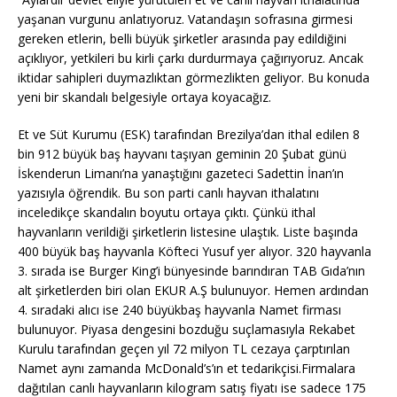
yaşanan vurgunu anlatıyoruz. Vatandaşın sofrasına girmesi
gereken etlerin, belli büyük şirketler arasında pay edildiğini
açıklıyor, yetkileri bu kirli çarkı durdurmaya çağırıyoruz. Ancak
iktidar sahipleri duymazlıktan görmezlikten geliyor. Bu konuda
yeni bir skandalı belgesiyle ortaya koyacağız.
Et ve Süt Kurumu (ESK) tarafından Brezilya’dan ithal edilen 8
bin 912 büyük baş hayvanı taşıyan geminin 20 Şubat günü
İskenderun Limanı’na yanaştığını gazeteci Sadettin İnan’ın
yazısıyla öğrendik. Bu son parti canlı hayvan ithalatını
inceledikçe skandalın boyutu ortaya çıktı. Çünkü ithal
hayvanların verildiği şirketlerin listesine ulaştık. Liste başında
400 büyük baş hayvanla Köfteci Yusuf yer alıyor. 320 hayvanla
3. sırada ise Burger King’i bünyesinde barındıran TAB Gıda’nın
alt şirketlerden biri olan EKUR A.Ş bulunuyor. Hemen ardından
4. sıradaki alıcı ise 240 büyükbaş hayvanla Namet firması
bulunuyor. Piyasa dengesini bozduğu suçlamasıyla Rekabet
Kurulu tarafından geçen yıl 72 milyon TL cezaya çarptırılan
Namet aynı zamanda McDonald’s’ın et tedarikçisi.Firmalara
dağıtılan canlı hayvanların kilogram satış fiyatı ise sadece 175