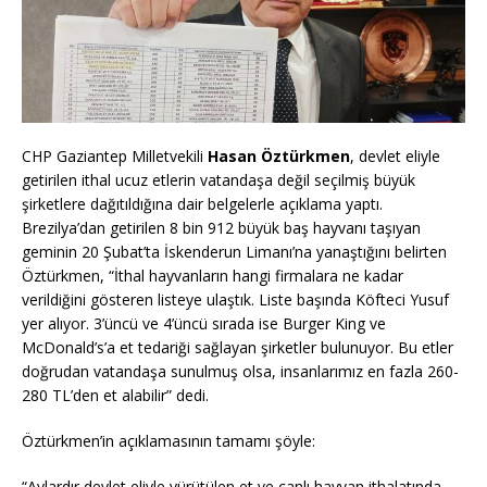
CHP Gaziantep Milletvekili
Hasan Öztürkmen
, devlet eliyle
getirilen ithal ucuz etlerin vatandaşa değil seçilmiş büyük
şirketlere dağıtıldığına dair belgelerle açıklama yaptı.
Brezilya’dan getirilen 8 bin 912 büyük baş hayvanı taşıyan
geminin 20 Şubat’ta İskenderun Limanı’na yanaştığını belirten
Öztürkmen, “İthal hayvanların hangi firmalara ne kadar
verildiğini gösteren listeye ulaştık. Liste başında Köfteci Yusuf
yer alıyor. 3’üncü ve 4’üncü sırada ise Burger King ve
McDonald’s’a et tedariği sağlayan şirketler bulunuyor. Bu etler
doğrudan vatandaşa sunulmuş olsa, insanlarımız en fazla 260-
280 TL’den et alabilir” dedi.
Öztürkmen’in açıklamasının tamamı şöyle:
“Aylardır devlet eliyle yürütülen et ve canlı hayvan ithalatında