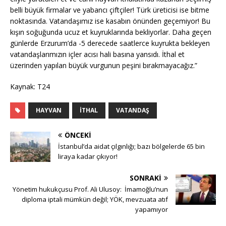
belli büyük firmalar ve yabancı çiftçiler! Türk üreticisi ise bitme
noktasında. Vatandaşımız ise kasabın önünden geçemiyor! Bu
kışın soğuğunda ucuz et kuyruklarında bekliyorlar. Daha geçen
günlerde Erzurum’da -5 derecede saatlerce kuyrukta bekleyen
vatandaşlarımızın içler acısı hali basına yansıdı. İthal et
üzerinden yapılan büyük vurgunun peşini bırakmayacağız.”
Kaynak: T24
HAYVAN
İTHAL
VATANDAŞ
ÖNCEKI
İstanbul’da aidat çılgınlığı; bazı bölgelerde 65 bin
liraya kadar çıkıyor!
SONRAKI
Yönetim hukukçusu Prof. Ali Ulusoy: İmamoğlu’nun
diploma iptali mümkün değil; YÖK, mevzuata atıf
yapamıyor