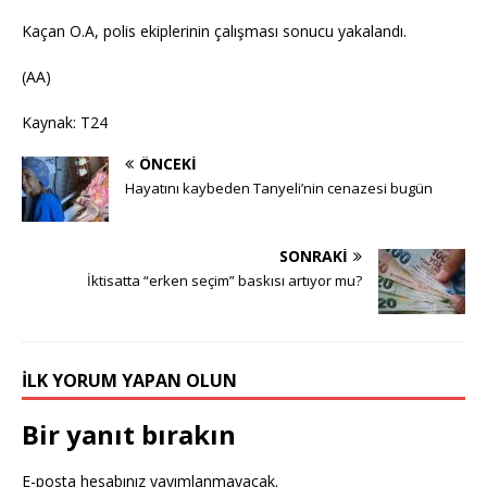
Kaçan O.A, polis ekiplerinin çalışması sonucu yakalandı.
(AA)
Kaynak: T24
ÖNCEKI
Hayatını kaybeden Tanyeli’nin cenazesi bugün
SONRAKI
İktisatta “erken seçim” baskısı artıyor mu?
İLK YORUM YAPAN OLUN
Bir yanıt bırakın
E-posta hesabınız yayımlanmayacak.