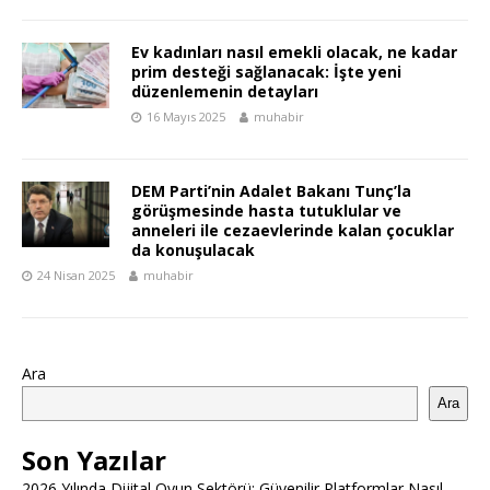
Ev kadınları nasıl emekli olacak, ne kadar
prim desteği sağlanacak: İşte yeni
düzenlemenin detayları
16 Mayıs 2025
muhabir
DEM Parti’nin Adalet Bakanı Tunç’la
görüşmesinde hasta tutuklular ve
anneleri ile cezaevlerinde kalan çocuklar
da konuşulacak
24 Nisan 2025
muhabir
Ara
Ara
Son Yazılar
2026 Yılında Dijital Oyun Sektörü: Güvenilir Platformlar Nasıl