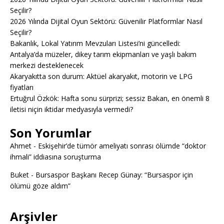
Seçilir?
2026 Yılında Dijital Oyun Sektörü: Güvenilir Platformlar Nasıl
Seçilir?
Bakanlık, Lokal Yatırım Mevzuları Listesi’ni güncelledi:
Antalya’da müzeler, dikey tarım ekipmanları ve yaşlı bakım
merkezi desteklenecek
Akaryakıtta son durum: Aktüel akaryakıt, motorin ve LPG
fiyatları
Ertuğrul Özkök: Hafta sonu sürprizi; sessiz Bakan, en önemli 8
iletisi niçin iktidar medyasıyla vermedi?
Son Yorumlar
Ahmet
-
Eskişehir’de tümör ameliyatı sonrası ölümde “doktor
ihmali” iddiasına soruşturma
Buket
-
Bursaspor Başkanı Recep Günay: “Bursaspor için
ölümü göze aldım”
Arşivler