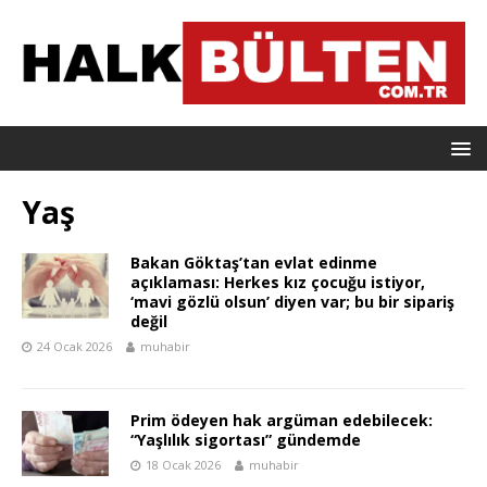
Yaş
Bakan Göktaş’tan evlat edinme
açıklaması: Herkes kız çocuğu istiyor,
‘mavi gözlü olsun’ diyen var; bu bir sipariş
değil
24 Ocak 2026
muhabir
Prim ödeyen hak argüman edebilecek:
“Yaşlılık sigortası” gündemde
18 Ocak 2026
muhabir