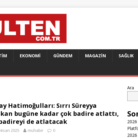
TIM
EKONOMI
GÜNDEM
MAGAZIN
SAĞLIK
Ara
ay Hatimoğulları: Sırrı Süreyya
So
kan bugüne kadar çok badire atlattı,
badireyi de atlatacak
2026 
Platf
Nisan 2025
muhabir
0
2026 