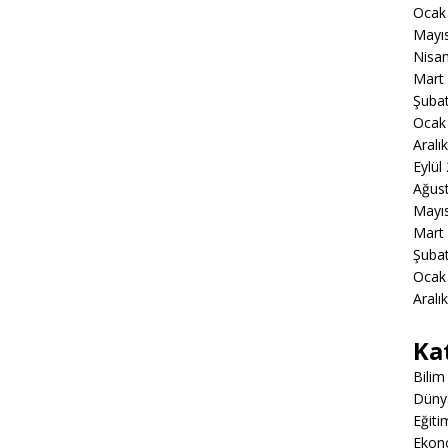
Ocak
Mayı
Nisa
Mart
Şuba
Ocak
Aralı
Eylül
Ağus
Mayı
Mart
Şuba
Ocak
Aralı
Ka
Bilim
Düny
Eğiti
Ekon