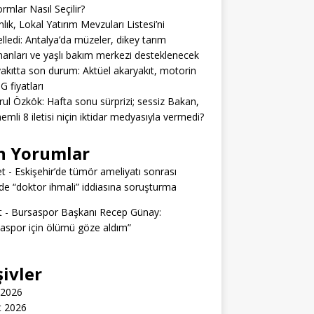
ormlar Nasıl Seçilir?
lık, Lokal Yatırım Mevzuları Listesi’ni
lledi: Antalya’da müzeler, dikey tarım
anları ve yaşlı bakım merkezi desteklenecek
akıtta son durum: Aktüel akaryakıt, motorin
G fiyatları
rul Özkök: Hafta sonu sürprizi; sessiz Bakan,
emli 8 iletisi niçin iktidar medyasıyla vermedi?
n Yorumlar
t
-
Eskişehir’de tümör ameliyatı sonrası
e “doktor ihmali” iddiasına soruşturma
t
-
Bursaspor Başkanı Recep Günay:
aspor için ölümü göze aldım”
şivler
 2026
t 2026