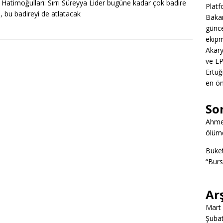
 Hatimoğulları: Sırrı Süreyya Lider bugüne kadar çok badire
Platf
ı, bu badireyi de atlatacak
Bakan
günce
ekipm
Akary
ve LP
Ertuğ
en ön
So
Ahme
ölümd
Buke
“Burs
Ar
Mart
Şuba