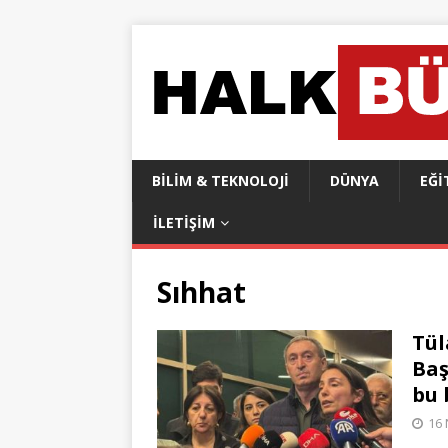
BILIM & TEKNOLOJI
DÜNYA
EĞI
İLETIŞIM
Sıhhat
Tül
Baş
bu 
16 