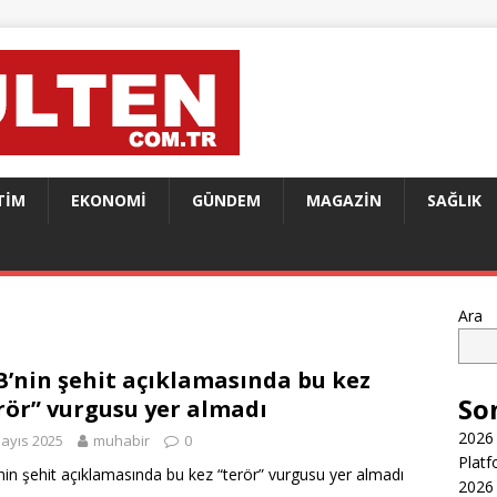
TIM
EKONOMI
GÜNDEM
MAGAZIN
SAĞLIK
Ara
’nin şehit açıklamasında bu kez
So
rör” vurgusu yer almadı
2026 
ayıs 2025
muhabir
0
Platf
in şehit açıklamasında bu kez “terör” vurgusu yer almadı
2026 