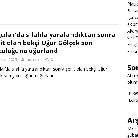
Platf
Bakan
günce
ekipm
Akary
cılar’da silahla yaralandıktan sonra
ve LP
it olan bekçi Uğur Gölçek son
Ertuğ
culuğuna uğurlandı
en ön
isan 2025
muhabir
0
So
lar’da silahla yaralandıktan sonra şehit olan bekçi Uğur
Ahme
k son yolculuğuna uğurlandı
ölümd
Buke
“Burs
Ar
Mart
Şuba