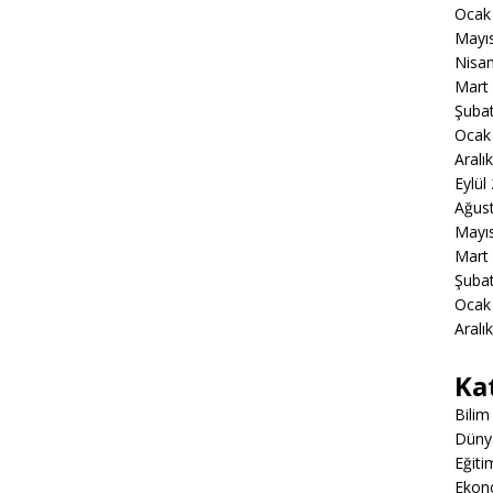
Ocak
Mayı
Nisa
Mart
Şuba
Ocak
Aralı
Eylül
Ağus
Mayı
Mart
Şuba
Ocak
Aralı
Ka
Bilim
Düny
Eğiti
Ekon