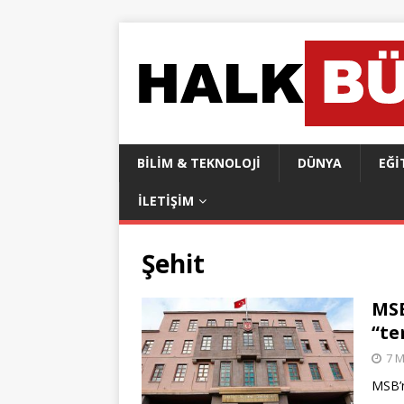
BILIM & TEKNOLOJI
DÜNYA
EĞI
İLETIŞIM
Şehit
MSB
“te
7 M
MSB’n