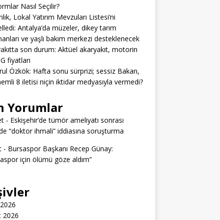
ormlar Nasıl Seçilir?
lık, Lokal Yatırım Mevzuları Listesi’ni
lledi: Antalya’da müzeler, dikey tarım
anları ve yaşlı bakım merkezi desteklenecek
akıtta son durum: Aktüel akaryakıt, motorin
G fiyatları
rul Özkök: Hafta sonu sürprizi; sessiz Bakan,
emli 8 iletisi niçin iktidar medyasıyla vermedi?
n Yorumlar
t
-
Eskişehir’de tümör ameliyatı sonrası
e “doktor ihmali” iddiasına soruşturma
t
-
Bursaspor Başkanı Recep Günay:
aspor için ölümü göze aldım”
şivler
 2026
t 2026