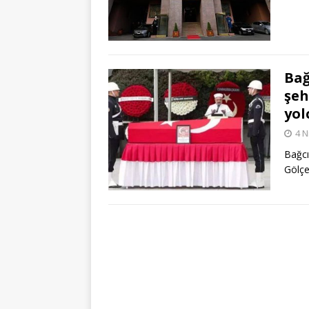
Bağ
şeh
yol
4 N
Bağcı
Gölçe