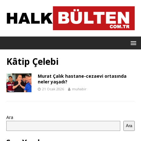
Kâtip Çelebi
Murat Çalık hastane-cezaevi ortasında
neler yaşadı?
21 Ocak 2026
muhabir
Ara
Ara