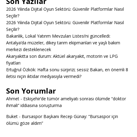
Son Yazılar
2026 Yılında Dijital Oyun Sektörü: Güvenilir Platformlar Nasıl
Seçilir?
2026 Yılında Dijital Oyun Sektörü: Güvenilir Platformlar Nasıl
Seçilir?
Bakanlık, Lokal Yatırım Mevzuları Listesi’ni güncelledi:
Antalya’da müzeler, dikey tarım ekipmanları ve yaşlı bakım
merkezi desteklenecek
Akaryakıtta son durum: Aktüel akaryakıt, motorin ve LPG
fiyatları
Ertuğrul Özkök: Hafta sonu sürprizi; sessiz Bakan, en önemli 8
iletisi niçin iktidar medyasıyla vermedi?
Son Yorumlar
Ahmet
-
Eskişehir’de tümör ameliyatı sonrası ölümde “doktor
ihmali” iddiasına soruşturma
Buket
-
Bursaspor Başkanı Recep Günay: “Bursaspor için
ölümü göze aldım”