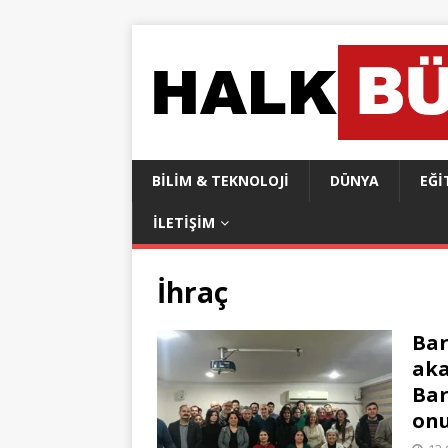
BILIM & TEKNOLOJI
DÜNYA
EĞI
İLETIŞIM
İhraç
Bar
aka
Bar
onu