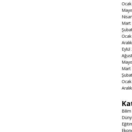
Ocak
Mayı
Nisa
Mart
Şuba
Ocak
Aralı
Eylül
Ağus
Mayı
Mart
Şuba
Ocak
Aralı
Ka
Bilim
Düny
Eğiti
Ekon