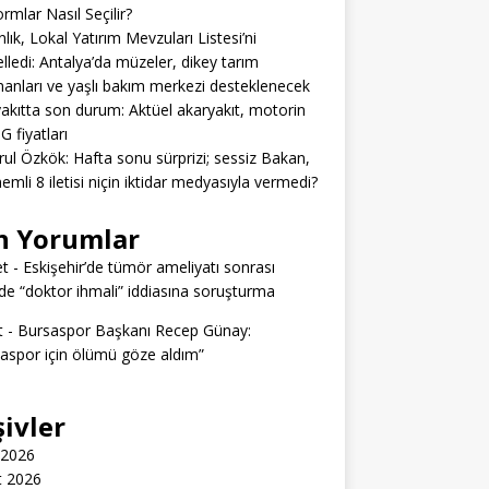
ormlar Nasıl Seçilir?
lık, Lokal Yatırım Mevzuları Listesi’ni
lledi: Antalya’da müzeler, dikey tarım
anları ve yaşlı bakım merkezi desteklenecek
akıtta son durum: Aktüel akaryakıt, motorin
G fiyatları
rul Özkök: Hafta sonu sürprizi; sessiz Bakan,
emli 8 iletisi niçin iktidar medyasıyla vermedi?
n Yorumlar
t
-
Eskişehir’de tümör ameliyatı sonrası
e “doktor ihmali” iddiasına soruşturma
t
-
Bursaspor Başkanı Recep Günay:
aspor için ölümü göze aldım”
şivler
 2026
t 2026