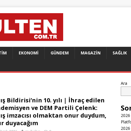
TIM
EKONOMI
GÜNDEM
MAGAZIN
SAĞLIK
Ara
ış Bildirisi’nin 10. yılı | İhraç edilen
So
demisyen ve DEM Partili Çelenk:
ış imzacısı olmaktan onur duydum,
2026 
r duyacağım
Platf
2026 