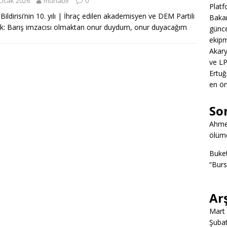
Ocak 2026
muhabir
0
Platf
Bildirisi’nin 10. yılı | İhraç edilen akademisyen ve DEM Partili
Bakan
k: Barış imzacısı olmaktan onur duydum, onur duyacağım
günce
ekipm
Akary
ve LP
Ertuğ
en ön
So
Ahme
ölümd
Buke
“Burs
Ar
Mart
Şuba