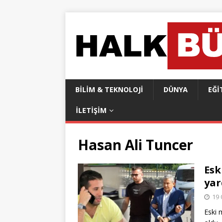
BILIM & TEKNOLOJI
DÜNYA
EĞI
İLETIŞIM
Hasan Ali Tuncer
Esk
yar
19 
Eski m