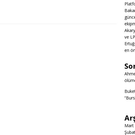
Platf
Bakan
günce
ekipm
Akary
ve LP
Ertuğ
en ön
So
Ahme
ölümd
Buke
“Burs
Ar
Mart
Şuba