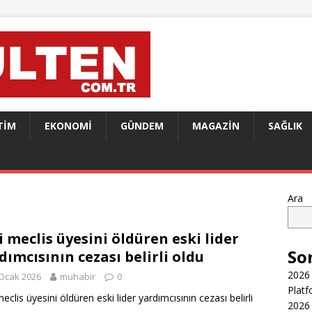
TIM
EKONOMI
GÜNDEM
MAGAZIN
SAĞLIK
Ara
i meclis üyesini öldüren eski lider
So
dımcısının cezası belirli oldu
2026 
Ocak 2026
muhabir
0
Platf
eclis üyesini öldüren eski lider yardımcısının cezası belirli
2026 