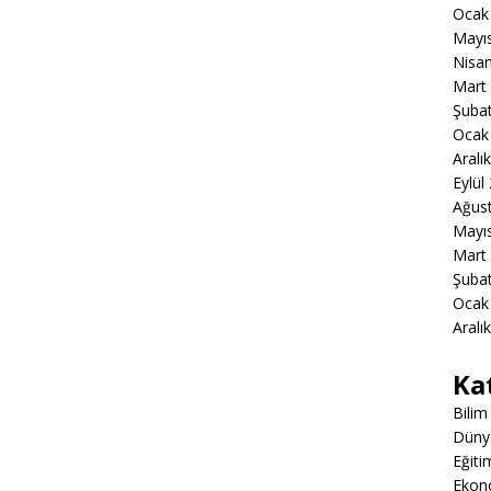
Ocak
Mayı
Nisa
Mart
Şuba
Ocak
Aralı
Eylül
Ağus
Mayı
Mart
Şuba
Ocak
Aralı
Ka
Bilim
Düny
Eğiti
Ekon