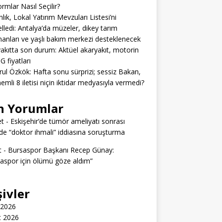
ormlar Nasıl Seçilir?
lık, Lokal Yatırım Mevzuları Listesi’ni
lledi: Antalya’da müzeler, dikey tarım
anları ve yaşlı bakım merkezi desteklenecek
akıtta son durum: Aktüel akaryakıt, motorin
G fiyatları
rul Özkök: Hafta sonu sürprizi; sessiz Bakan,
emli 8 iletisi niçin iktidar medyasıyla vermedi?
n Yorumlar
t
-
Eskişehir’de tümör ameliyatı sonrası
e “doktor ihmali” iddiasına soruşturma
t
-
Bursaspor Başkanı Recep Günay:
aspor için ölümü göze aldım”
şivler
 2026
t 2026