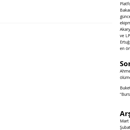
Platf
Bakan
günce
ekipm
Akary
ve LP
Ertuğ
en ön
So
Ahme
ölümd
Buke
“Burs
Ar
Mart
Şuba