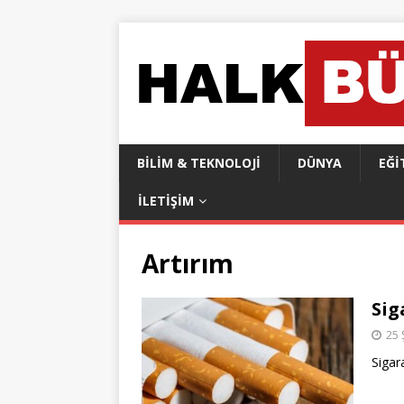
BILIM & TEKNOLOJI
DÜNYA
EĞI
İLETIŞIM
Artırım
Sig
25 
Sigar