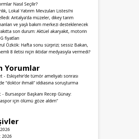
ormlar Nasıl Seçilir?
lık, Lokal Yatırım Mevzuları Listesi’ni
lledi: Antalya’da müzeler, dikey tarım
anları ve yaşlı bakım merkezi desteklenecek
akıtta son durum: Aktüel akaryakıt, motorin
G fiyatları
rul Özkök: Hafta sonu sürprizi; sessiz Bakan,
emli 8 iletisi niçin iktidar medyasıyla vermedi?
n Yorumlar
t
-
Eskişehir’de tümör ameliyatı sonrası
e “doktor ihmali” iddiasına soruşturma
t
-
Bursaspor Başkanı Recep Günay:
aspor için ölümü göze aldım”
şivler
 2026
t 2026