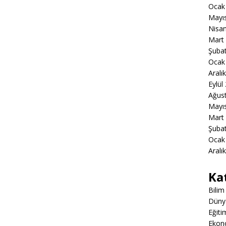
Ocak
Mayı
Nisa
Mart
Şuba
Ocak
Aralı
Eylül
Ağus
Mayı
Mart
Şuba
Ocak
Aralı
Ka
Bilim
Düny
Eğiti
Ekon