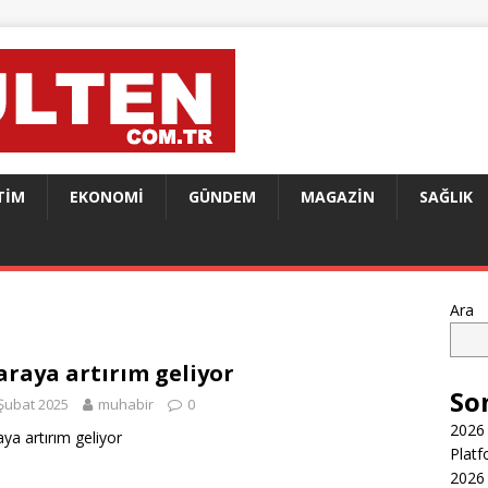
TIM
EKONOMI
GÜNDEM
MAGAZIN
SAĞLIK
Ara
araya artırım geliyor
So
Şubat 2025
muhabir
0
2026 
aya artırım geliyor
Platf
2026 